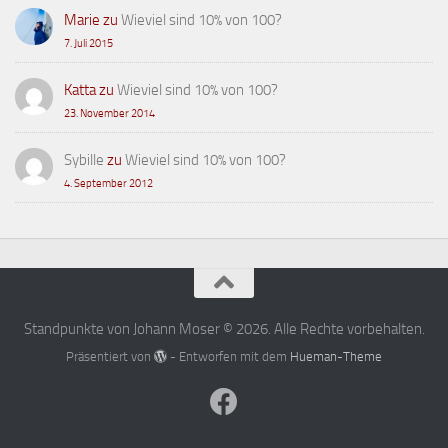
Marie
zu
Wieviel sind 10% von 100?
7. Juli 2015
Katta
zu
Wieviel sind 10% von 100?
23. November 2014
Sybille
zu
Wieviel sind 10% von 100?
4. September 2012
Standpunkte von Johann Moser © 2026. Alle Rechte vorbehalten.
Präsentiert von
- Entworfen mit dem
Hueman-Theme