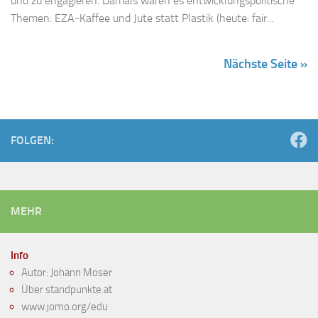
und zu engagieren. Damals waren es entwicklungspolitische
Themen: EZA-Kaffee und Jute statt Plastik (heute: fair...
Nächste Seite »
FOLGEN:
MEHR
Info
Autor: Johann Moser
Über standpunkte.at
www.jomo.org/edu