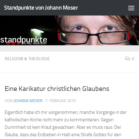
Standpunkte von Johann Moser
Zum Inhalt springen
RELIGION & THEOLOGIE
0
Eine Karikatur christlichen Glaubens
VON
JOHANN MOSER
·
7. FEBRUAR 2010
Eigentlich habe ich mir vorgenommen, manche Vorgänge in der
katholischen Kirche nicht mehr zu kommentieren. Gegen
Dummheit ist kein Kraut gewachsen. Aber es muss raus: Der
Glaube, dass das Erdbeben in Haiti eine Strafe Gottes für den