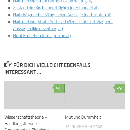
Haiti und die Strafe Gottes (kleinezeitung.at)
Zustand der Kirche unerträglich (derstandard.at)
Haiti: Wagner bekräftigt seine Aussage
(nachrichten.at)
Haiti und die „Strafe Gottes“: Diözese kritisiert Wagner-
Aussagen (kleinezeitung.at)
Nicht Erdbeben töten (furche.at)
FÜR DICH VIELLEICHT EBENFALLS
INTERESSANT …
0
0
Wissenschaftstheorie –
Mut und Dummheit
Handlungstheorie –
16. NOVEMBER 2008
Fundamentale Theologie