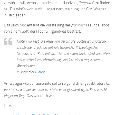
zerstören will, wenn zumindest eine Handvoll „
Gerechter
“ zu finden
sei. Die wird’s wohl auch – sogar nach Meinung von G.M.Wagner –
in Haiti geben!
Das Buch
Hiob
entlarvt die Vorstellung der
frommen
Freunde Hiobs
von einem Gott, der Hiob für irgendwas bestraft.
Halten wir fest: Die Rede von der Strafe Gottes ist in jüdisch-
christlicher Tradition seit Jahrtausenden (!) theologischer
Schwachsinn. Kirchenleute, die so denken (und reden) vertreten
keine orthodoxe Lehrmeinung, sondern einen magischen
Aberglauben.
in: Infantiler Glaube
Amtsträger wie der Genannte sollten eigentlich längst abtreten:
Ich
versteh’s nicht besser, aber ich stehe einer glaubwürdigen Kirche nicht
länger im Weg.
Das wär doch was.
Links