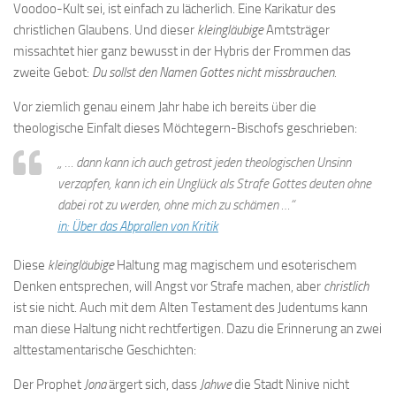
Voodoo-Kult sei, ist einfach zu lächerlich. Eine Karikatur des
christlichen Glaubens. Und dieser
kleingläubige
Amtsträger
missachtet hier ganz bewusst in der Hybris der Frommen das
zweite Gebot:
Du sollst den Namen Gottes nicht missbrauchen.
Vor ziemlich genau einem Jahr habe ich bereits über die
theologische Einfalt dieses Möchtegern-Bischofs geschrieben:
„
… dann kann ich auch getrost jeden theologischen Unsinn
verzapfen, kann ich ein Unglück als Strafe Gottes deuten ohne
dabei rot zu werden, ohne mich zu schämen …
“
in: Über das Abprallen von Kritik
Diese
kleingläubige
Haltung mag magischem und esoterischem
Denken entsprechen, will Angst vor Strafe machen, aber
christlich
ist sie nicht. Auch mit dem Alten Testament des Judentums kann
man diese Haltung nicht rechtfertigen. Dazu die Erinnerung an zwei
alttestamentarische Geschichten:
Der Prophet
Jona
ärgert sich, dass
Jahwe
die Stadt Ninive nicht