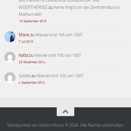
MATHEMATIK LERNOASE KLAGENFURT AM
WOERTHERSEE
zu
Keine Angst vor der Zentralmatura in
Mathematik!
13. September 2015
Marie
zu
Wieviel sind 10% von 100?
7. Juli 2015
Katta
zu
Wieviel sind 10% von 100?
23. November 2014
Sybille
zu
Wieviel sind 10% von 100?
4. September 2012
Standpunkte von Johann Moser © 2026. Alle Rechte vorbehalten.