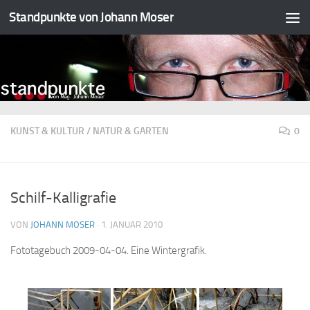
Standpunkte von Johann Moser
Zum Inhalt springen
KUNST & KULTUR
/
NATUR & GARTEN
0
Schilf-Kalligrafie
VON
JOHANN MOSER
·
1. JANUAR 2010
Fototagebuch 2009-04-04. Eine Wintergrafik.