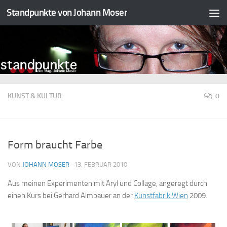
Standpunkte von Johann Moser
Zum Inhalt springen
KUNST & KULTUR
0
Form braucht Farbe
VON
JOHANN MOSER
·
13. FEBRUAR 2010
Aus meinen Experimenten mit Aryl und Collage, angeregt durch
einen Kurs bei Gerhard Almbauer an der
Kunstfabrik Wien
2009.